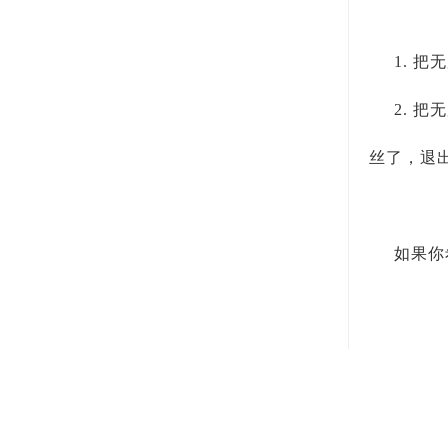
1.
把无
2.
把无
丝了
，
退
如果你