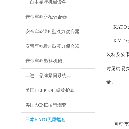
---自主品牌机械设备---
安帝牢® 永磁偶合器
KATO
安帝牢®限矩型液力偶合器
KATO
安帝牢®调速型液力偶合器
装柄及安
安帝牢® 塑料机械
时尾端易
---进口品牌紧固系统---
量。
美国HELICOIL螺纹护套
美国ACME插销螺套
日本KATO无尾螺套
同时传