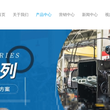
首页
关于我们
产品中心
营销中心
新闻中心
视