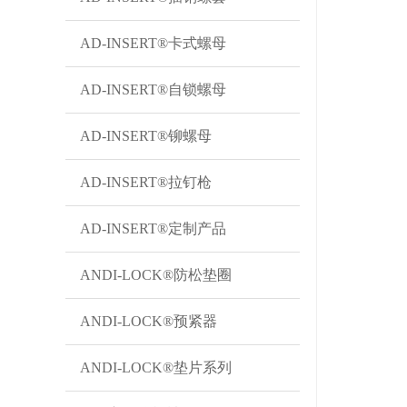
AD-INSERT®卡式螺母
AD-INSERT®自锁螺母
AD-INSERT®铆螺母
AD-INSERT®拉钉枪
AD-INSERT®定制产品
ANDI-LOCK®防松垫圈
ANDI-LOCK®预紧器
ANDI-LOCK®垫片系列