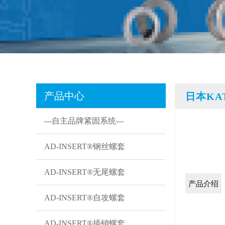
产品中心
日本KA
---自主品牌紧固系统---
AD-INSERT®钢丝螺套
AD-INSERT®无尾螺套
产品介绍
AD-INSERT®自攻螺套
AD-INSERT®插销螺套