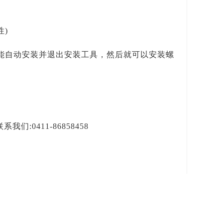
性
)
能自动安装并退出安装工具，然后就可以安装螺
联系我们
:0411-86858458